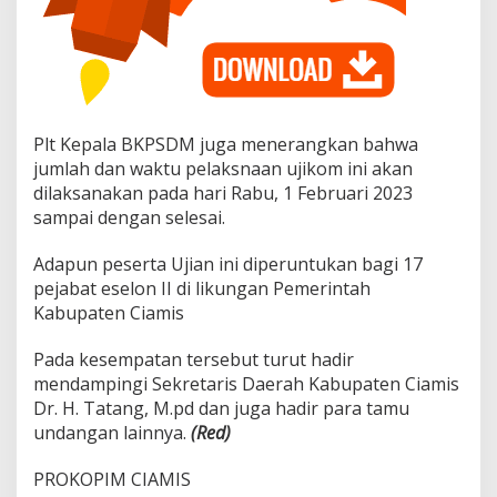
g
i
P
r
a
t
a
Plt Kepala BKPSDM juga menerangkan bahwa
m
jumlah dan waktu pelaksnaan ujikom ini akan
a
(
dilaksanakan pada hari Rabu, 1 Februari 2023
J
sampai dengan selesai.
P
T
Adapun peserta Ujian ini diperuntukan bagi 17
P
pejabat eselon II di likungan Pemerintah
)
Kabupaten Ciamis
Pada kesempatan tersebut turut hadir
mendampingi Sekretaris Daerah Kabupaten Ciamis
Dr. H. Tatang, M.pd dan juga hadir para tamu
undangan lainnya.
(Red)
PROKOPIM CIAMIS