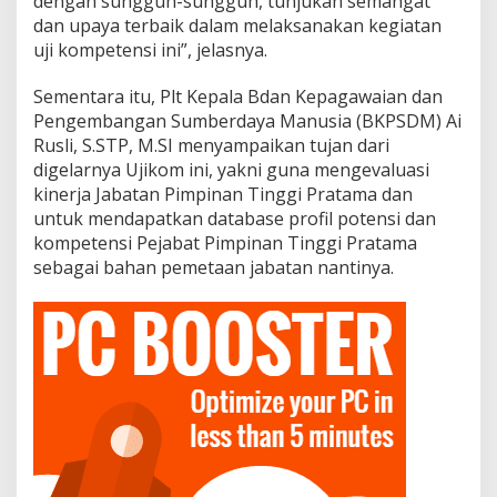
dengan sungguh-sungguh, tunjukan semangat
e
dan upaya terbaik dalam melaksanakan kegiatan
t
e
uji kompetensi ini”, jelasnya.
n
s
Sementara itu, Plt Kepala Bdan Kepagawaian dan
i
Pengembangan Sumberdaya Manusia (BKPSDM) Ai
J
Rusli, S.STP, M.SI menyampaikan tujan dari
a
b
digelarnya Ujikom ini, yakni guna mengevaluasi
a
kinerja Jabatan Pimpinan Tinggi Pratama dan
t
untuk mendapatkan database profil potensi dan
a
kompetensi Pejabat Pimpinan Tinggi Pratama
n
P
sebagai bahan pemetaan jabatan nantinya.
i
m
p
i
n
a
n
T
i
n
g