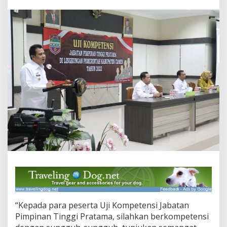
m
i
s
B
u
k
a
S
e
c
a
r
a
R
e
s
m
i
U
j
i
K
o
“Kepada para peserta Uji Kompetensi Jabatan
m
Pimpinan Tinggi Pratama, silahkan berkompetensi
p