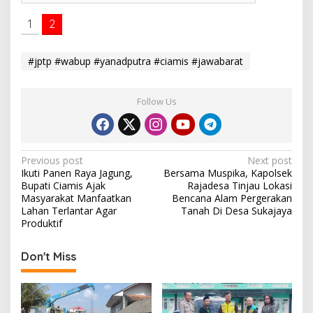
1
2
#jptp #wabup #yanadputra #ciamis #jawabarat
Follow Us
P
Previous post
Next post
Ikuti Panen Raya Jagung,
Bersama Muspika, Kapolsek
o
Bupati Ciamis Ajak
Rajadesa Tinjau Lokasi
s
Masyarakat Manfaatkan
Bencana Alam Pergerakan
Lahan Terlantar Agar
Tanah Di Desa Sukajaya
t
Produktif
n
Don't Miss
a
v
i