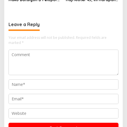
Satbrimob, Bahas
Hj.Iin Ufairoh Kepala Seksi
Koordinasikan
Haji dan Umroh
Pembangunan Lanjutan
Leave a Reply
Your email address will not be published.
Required fields are
marked
*