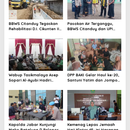
g
a
t
BBWS Citanduy Tegaskan
Pasokan Air Terganggu,
i
Rehabilitasi D.I. Cikunten II
BBWS Citanduy dan UPI
o
Bukan Penyebab
Cikunten Turun Tangan
Kekeringan, Justru Solusi
Bantu Ponpes Al Muchtar
n
Jangka Panjang bagi
Pertanian Tasikmalaya
Wabup Tasikmalaya Asep
DPP BAKI Gelar Haul ke-20,
Sopari Al-Ayubi Hadiri
Santuni Yatim dan Jompo
RAKORWIL III KAHMI Jabar
Penuh Kepedulian
di Indramayu, Perkuat
Sinergi dan Kolaborasi
Antarwilayah
Kapolda Jabar Kunjungi
Kemenag Lepas Jemaah
Mako Batalyon D Pelopor
Haji Kloter 45; ini Harapan