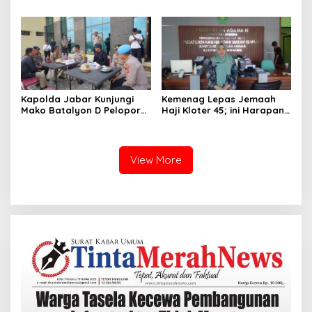
RAKORWIL III KAHMI Jabar
Penuh Kepedulian
di Indramayu, Perkuat
Sinergi dan Kolaborasi
Antarwilayah
Kapolda Jabar Kunjungi
Kemenag Lepas Jemaah
Mako Batalyon D Pelopor
Haji Kloter 45; ini Harapan
Satbrimob, Bahas
Hj.Iin Ufairoh Kepala Seksi
Koordinasikan
Haji dan Umroh
Pembangunan Lanjutan
View More