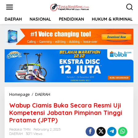
S
k
i
p
DAERAH
NASIONAL
PENDIDIKAN
HUKUM & KRIMINAL
t
o
c
o
n
t
e
n
t
Homepage
/
DAERAH
W
a
Wabup Ciamis Buka Secara Resmi Uji
b
u
Kompetensi Jabatan Pimpinan Tinggi
p
Pratama (JPTP)
C
i
Redaksi TMN
February 2, 2023
a
DAERAH
3071 Views