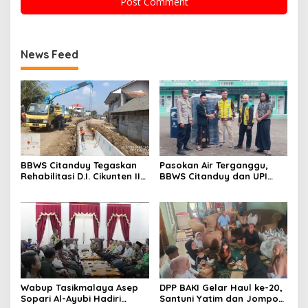
News Feed
BBWS Citanduy Tegaskan
Pasokan Air Terganggu,
Rehabilitasi D.I. Cikunten II
BBWS Citanduy dan UPI
Bukan Penyebab
Cikunten Turun Tangan
Kekeringan, Justru Solusi
Bantu Ponpes Al Muchtar
Jangka Panjang bagi
Pertanian Tasikmalaya
Wabup Tasikmalaya Asep
DPP BAKI Gelar Haul ke-20,
Sopari Al-Ayubi Hadiri
Santuni Yatim dan Jompo