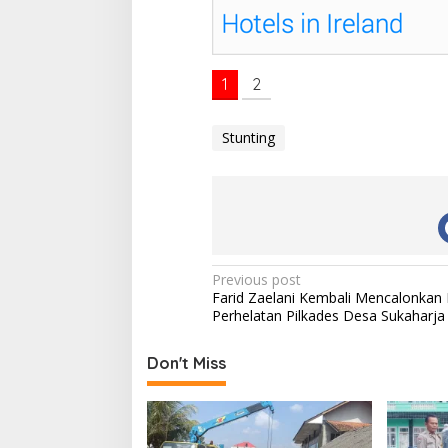
1
2
Stunting
P
Previous post
Farid Zaelani Kembali Mencalonkan D
o
Perhelatan Pilkades Desa Sukaharja
s
t
Don't Miss
n
a