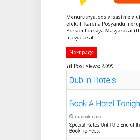
u
Menurutnya, sosialisasi melalu
efektif, karena Posyandu mer
Bersumberdaya Masyarakat (UK
masyarakat.
Next page
Post Views:
2,099