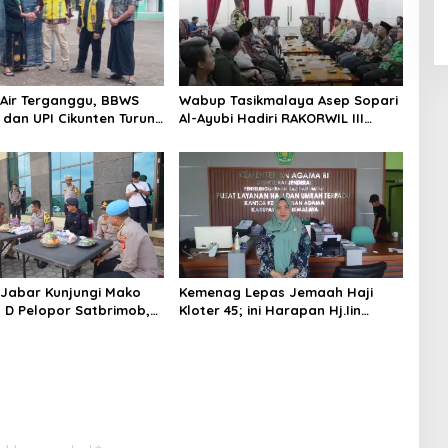
Air Terganggu, BBWS
Wabup Tasikmalaya Asep Sopari
 dan UPI Cikunten Turun
Al-Ayubi Hadiri RAKORWIL III
antu Ponpes Al Muchtar
KAHMI Jabar di Indramayu,
Perkuat Sinergi dan Kolaborasi
Antarwilayah
Jabar Kunjungi Mako
Kemenag Lepas Jemaah Haji
 D Pelopor Satbrimob,
Kloter 45; ini Harapan Hj.Iin
ordinasikan
Ufairoh Kepala Seksi Haji dan
unan Lanjutan
Umroh