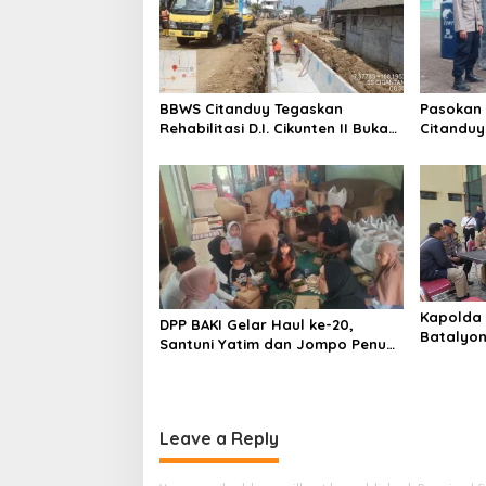
v
i
g
a
BBWS Citanduy Tegaskan
Pasokan 
t
Rehabilitasi D.I. Cikunten II Bukan
Citanduy
i
Penyebab Kekeringan, Justru
Tangan B
Solusi Jangka Panjang bagi
o
Pertanian Tasikmalaya
n
Kapolda 
DPP BAKI Gelar Haul ke-20,
Batalyon
Santuni Yatim dan Jompo Penuh
Bahas Ko
Kepedulian
Pembang
Leave a Reply