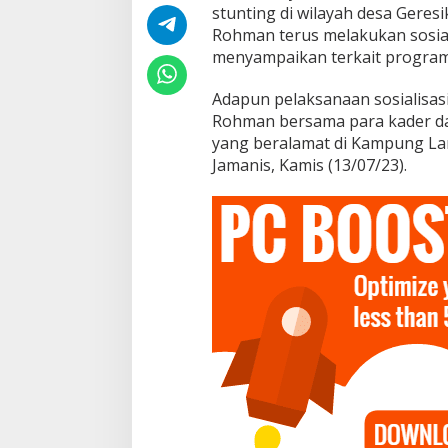
s
stunting di wilayah desa Geres
i
Rohman terus melakukan sosiali
K
menyampaikan terkait program
e
s
e
Adapun pelaksanaan sosialisasi
h
Rohman bersama para kader d
a
yang beralamat di Kampung L
t
Jamanis, Kamis (13/07/23).
a
n
M
e
l
a
l
u
i
P
o
s
y
a
n
d