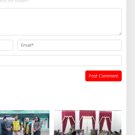
ields are marked
*