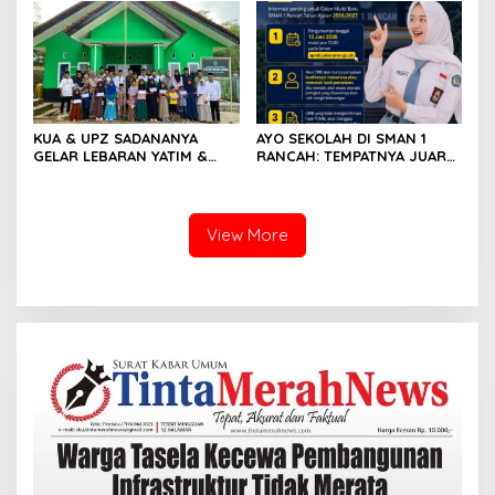
REFORMA AGRARIA LAHIR
BANGSA
SEBAGAI KEKUATAN BARU
KUA & UPZ SADANANYA
AYO SEKOLAH DI SMAN 1
GELAR LEBARAN YATIM &
RANCAH: TEMPATNYA JUARA
DISABILITAS DALAM RANGKA
LAHIR, KARAKTER TERASIH,
PEACEFUL MUHARRAM 1448 H
MASA DEPAN DIRAIH
View More