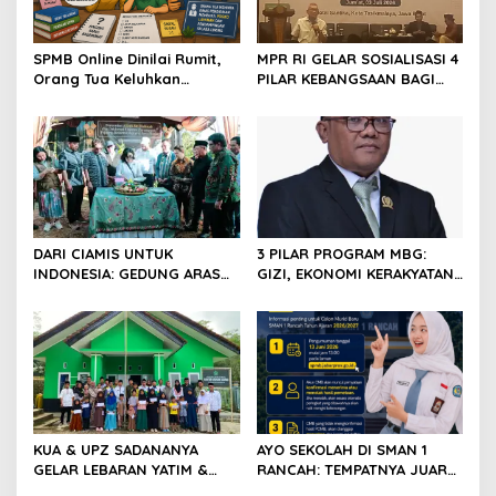
SPMB Online Dinilai Rumit,
MPR RI GELAR SOSIALISASI 4
Orang Tua Keluhkan
PILAR KEBANGSAAN BAGI
Banyak Siswa Bingung
AMIL & P3UKDK SE-
Melanjutkan Sekolah
KABUPATEN CIAMIS
DARI CIAMIS UNTUK
3 PILAR PROGRAM MBG:
INDONESIA: GEDUNG ARAS
GIZI, EKONOMI KERAKYATAN,
SITI HALIMAH RESMI DIBUKA,
DAN TENAGA KERJA JADI
FEDERASI PEREMPUAN
INVESTASI MASA DEPAN
REFORMA AGRARIA LAHIR
BANGSA
SEBAGAI KEKUATAN BARU
KUA & UPZ SADANANYA
AYO SEKOLAH DI SMAN 1
GELAR LEBARAN YATIM &
RANCAH: TEMPATNYA JUARA
DISABILITAS DALAM RANGKA
LAHIR, KARAKTER TERASIH,