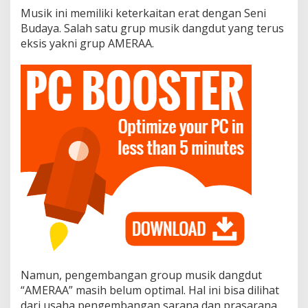
n
Musik ini memiliki keterkaitan erat dengan Seni
P
Budaya. Salah satu grup musik dangdut yang terus
e
m
eksis yakni grup AMERAA.
e
r
i
n
t
a
h
Namun, pengembangan group musik dangdut
“AMERAA” masih belum optimal. Hal ini bisa dilihat
dari usaha pengembangan sarana dan prasarana