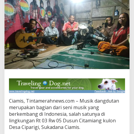
i
k
"
A
M
E
R
A
A
"
H
a
r
a
p
k
a
n
S
Ciamis, Tintamerahnews.com – Musik dangdutan
e
merupakan bagian dari seni musik yang
n
berkembang di Indonesia, salah satunya di
t
u
lingkungan Rt 03 Rw 05 Dusun Citamiang kulon
h
Desa Ciparigi, Sukadana Ciamis.
a