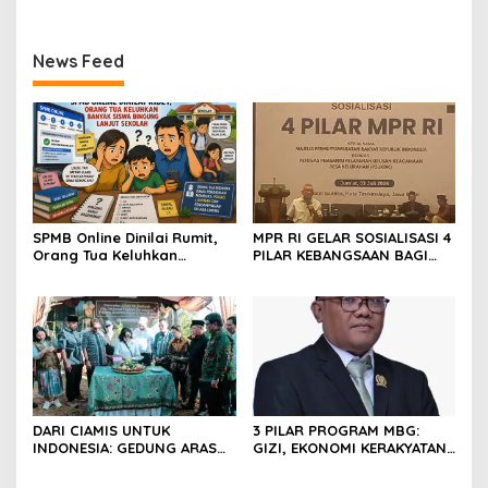
News Feed
SPMB Online Dinilai Rumit,
MPR RI GELAR SOSIALISASI 4
Orang Tua Keluhkan
PILAR KEBANGSAAN BAGI
Banyak Siswa Bingung
AMIL & P3UKDK SE-
Melanjutkan Sekolah
KABUPATEN CIAMIS
DARI CIAMIS UNTUK
3 PILAR PROGRAM MBG:
INDONESIA: GEDUNG ARAS
GIZI, EKONOMI KERAKYATAN,
SITI HALIMAH RESMI DIBUKA,
DAN TENAGA KERJA JADI
FEDERASI PEREMPUAN
INVESTASI MASA DEPAN