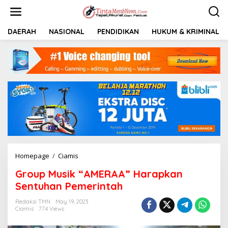
S
k
i
p
DAERAH
NASIONAL
PENDIDIKAN
HUKUM & KRIMINAL
t
o
c
o
n
t
e
n
t
Homepage
/
Ciamis
G
r
Group Musik “AMERAA” Harapkan
o
u
Sentuhan Pemerintah
p
M
Redaksi TMN
May 19, 2023
Ciamis
774 Views
u
s