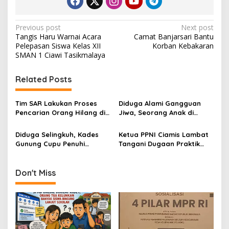
P
Previous post
Next post
Tangis Haru Warnai Acara
Camat Banjarsari Bantu
o
Pelepasan Siswa Kelas XII
Korban Kebakaran
s
SMAN 1 Ciawi Tasikmalaya
t
Related Posts
n
a
Tim SAR Lakukan Proses
Diduga Alami Gangguan
v
Pencarian Orang Hilang di
Jiwa, Seorang Anak di
Gunung Geger Bentang
Ciamis Habisi Ayah
i
Banjaranyar Ciamis
Kandung dengan Cangkul
Diduga Selingkuh, Kades
Ketua PPNI Ciamis Lambat
g
Gunung Cupu Penuhi
Tangani Dugaan Praktik
Panggilan Camat
Layanan Kesehatan Ilegal
a
t
Don't Miss
i
o
n