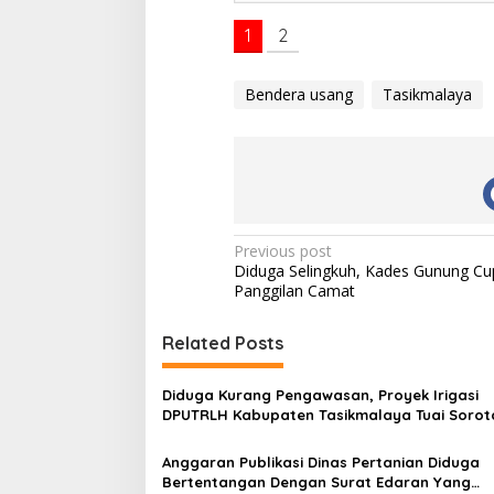
1
2
Bendera usang
Tasikmalaya
P
Previous post
Diduga Selingkuh, Kades Gunung Cu
o
Panggilan Camat
s
t
Related Posts
n
Diduga Kurang Pengawasan, Proyek Irigasi
a
DPUTRLH Kabupaten Tasikmalaya Tuai Sorot
v
Anggaran Publikasi Dinas Pertanian Diduga
i
Bertentangan Dengan Surat Edaran Yang