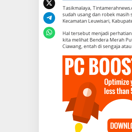
k
M
Tasikmalaya, Tintamerahnews.c
a
sudah usang dan robek masih s
s
Kecamatan Leuwisari, Kabupaten
i
h
B
Hal tersebut menjadi perhatian
e
kita melihat Bendera Merah Pu
r
Ciawang, entah di sengaja atau 
k
i
b
a
r
d
i
H
a
l
a
m
a
n
G
e