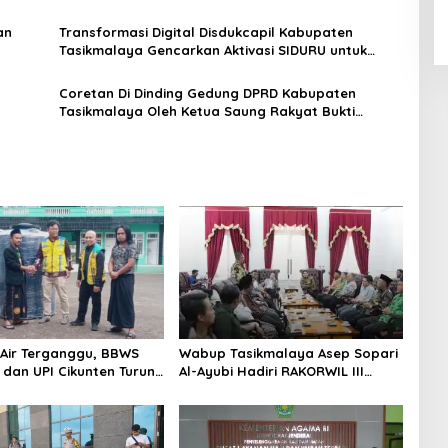
an
Transformasi Digital Disdukcapil Kabupaten
Tasikmalaya Gencarkan Aktivasi SIDURU untuk
Pelayanan Cepat
Coretan Di Dinding Gedung DPRD Kabupaten
Tasikmalaya Oleh Ketua Saung Rakyat Bukti
Ungkapan Kekecewaan Terhadap Wakil Rakyat
Air Terganggu, BBWS
Wabup Tasikmalaya Asep Sopari
 dan UPI Cikunten Turun
Al-Ayubi Hadiri RAKORWIL III
antu Ponpes Al Muchtar
KAHMI Jabar di Indramayu,
Perkuat Sinergi dan Kolaborasi
Antarwilayah