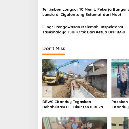
g
Dikeluarkan Bupati Tasikmalaya
a
Tertimbun Longsor 10 Menit, Pekerja Bangun
Lansia di Cigalontang Selamat dari Maut
t
i
Fungsi Pengawasan Melemah, Inspektorat
Tasikmalaya Tuai Kritik Dari Ketua DPP BAKI
o
n
Don't Miss
BBWS Citanduy Tegaskan
Pasokan 
Rehabilitasi D.I. Cikunten II Bukan
Citanduy
Penyebab Kekeringan, Justru
Tangan B
Solusi Jangka Panjang bagi
Pertanian Tasikmalaya