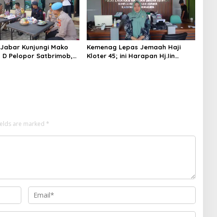
Jabar Kunjungi Mako
Kemenag Lepas Jemaah Haji
 D Pelopor Satbrimob,
Kloter 45; ini Harapan Hj.Iin
ordinasikan
Ufairoh Kepala Seksi Haji dan
unan Lanjutan
Umroh
ields are marked
*