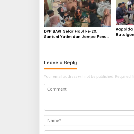
Kapolda 
DPP BAKI Gelar Haul ke-20,
Batalyon
Santuni Yatim dan Jompo Penuh
Bahas Ko
Kepedulian
Pembang
Leave a Reply
Your email address will not be published.
Required f