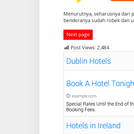
d
u
n
Menurutnya, seharusnya dari p
g
benderanya sudah robek dan us
D
e
s
Next page
a
C
Post Views:
2,484
i
a
w
a
n
g