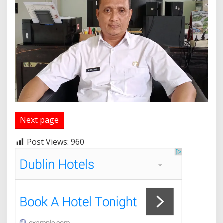
J
a
m
1
4
.
0
0
Next page
Post Views:
960