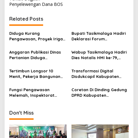
Penyelewengan Dana BOS
n
a
Related Posts
v
i
Diduga Kurang
Bupati Tasikmalaya Hadiri
g
Pengawasan, Proyek Irigasi
Deklarasi Forum
DPUTRLH Kabupaten
Singaparna Bersatu (FOSIT)
a
Tasikmalaya Tuai Sorotan
“Ngahiji, Ngajalur,
Anggaran Publikasi Dinas
Wabup Tasikmalaya Hadiri
Ngabukti”
t
Pertanian Diduga
Dies Natalis HMI ke-79,
Bertentangan Dengan
Dorong Sinergi Pemuda
i
Surat Edaran Yang
dan Pemerintah
Tertimbun Longsor 10
Transformasi Digital
o
Dikeluarkan Bupati
Menit, Pekerja Bangunan
Disdukcapil Kabupaten
Tasikmalaya
n
Lansia di Cigalontang
Tasikmalaya Gencarkan
Selamat dari Maut
Aktivasi SIDURU untuk
Fungsi Pengawasan
Coretan Di Dinding Gedung
Pelayanan Cepat
Melemah, Inspektorat
DPRD Kabupaten
Tasikmalaya Tuai Kritik Dari
Tasikmalaya Oleh Ketua
Ketua DPP BAKI
Saung Rakyat Bukti
Ungkapan Kekecewaan
Don't Miss
Terhadap Wakil Rakyat