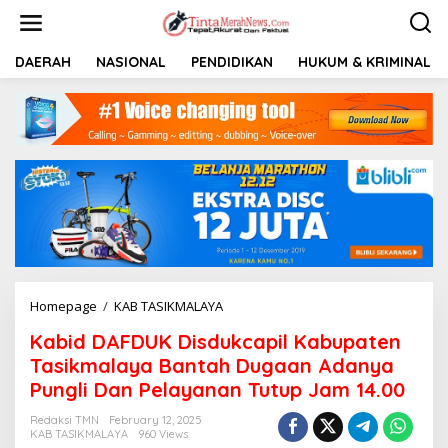
S
k
i
p
DAERAH
NASIONAL
PENDIDIKAN
HUKUM & KRIMINAL
t
o
c
o
n
t
e
n
t
Homepage
/
KAB TASIKMALAYA
K
a
Kabid DAFDUK Disdukcapil Kabupaten
b
i
Tasikmalaya Bantah Dugaan Adanya
d
Pungli Dan Pelayanan Tutup Jam 14.00
D
A
Redaksi TMN
February 12, 2025
F
KAB TASIKMALAYA
960 Views