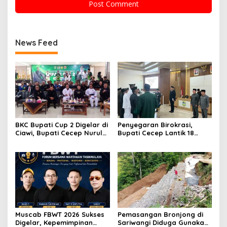
News Feed
BKC Bupati Cup 2 Digelar di
Penyegaran Birokrasi,
Ciawi, Bupati Cecep Nurul
Bupati Cecep Lantik 18
Yakin Dorong Pembinaan
Pejabat di Lingkungan
Atlet Karate Sejak Usia Dini
Pemkab Tasikmalaya
Muscab FBWT 2026 Sukses
Pemasangan Bronjong di
Digelar, Kepemimpinan
Sariwangi Diduga Gunakan