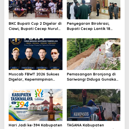
BKC Bupati Cup 2 Digelar di
Penyegaran Birokrasi,
Ciawi, Bupati Cecep Nurul
Bupati Cecep Lantik 18
Yakin Dorong Pembinaan
Pejabat di Lingkungan
Atlet Karate Sejak Usia Dini
Pemkab Tasikmalaya
Muscab FBWT 2026 Sukses
Pemasangan Bronjong di
Digelar, Kepemimpinan
Sariwangi Diduga Gunakan
Baru Siap Perkuat
Tanah Warga Tanpa Ganti
Profesionalisme Wartawan
Rugi, Pemilik Tuntut
Tasikmalaya
Kejelasan
Hari Jadi ke-394 Kabupaten
TAGANA Kabupaten