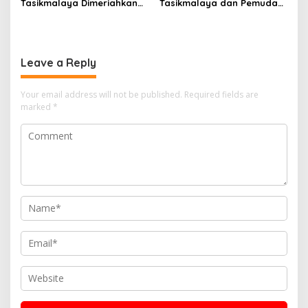
Tasikmalaya Dimeriahkan
Tasikmalaya dan Pemuda
Beragam Kegiatan, dari
Pancasila PAC
Jelajah Pasar hingga
Bojonggambir Salurkan
Festival Batik
6.000 Liter Air Bersih untuk
Warga Terdampak
Leave a Reply
Kekeringan
Your email address will not be published.
Required fields are
marked
*