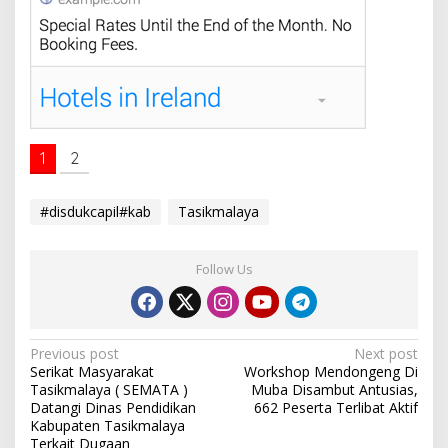
1
2
#disdukcapil#kab
Tasikmalaya
Follow Us
P
Previous post
Next post
Serikat Masyarakat
Workshop Mendongeng Di
o
Tasikmalaya ( SEMATA )
Muba Disambut Antusias,
s
Datangi Dinas Pendidikan
662 Peserta Terlibat Aktif
Kabupaten Tasikmalaya
t
Terkait Dugaan