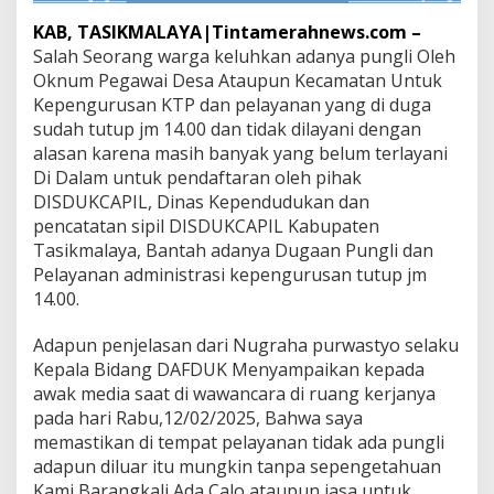
s
i
KAB, TASIKMALAYA|Tintamerahnews.com –
k
Salah Seorang warga keluhkan adanya pungli Oleh
m
Oknum Pegawai Desa Ataupun Kecamatan Untuk
a
Kepengurusan KTP dan pelayanan yang di duga
l
a
sudah tutup jm 14.00 dan tidak dilayani dengan
y
alasan karena masih banyak yang belum terlayani
a
Di Dalam untuk pendaftaran oleh pihak
B
DISDUKCAPIL, Dinas Kependudukan dan
a
n
pencatatan sipil DISDUKCAPIL Kabupaten
t
Tasikmalaya, Bantah adanya Dugaan Pungli dan
a
Pelayanan administrasi kepengurusan tutup jm
h
14.00.
D
u
g
Adapun penjelasan dari Nugraha purwastyo selaku
a
Kepala Bidang DAFDUK Menyampaikan kepada
a
awak media saat di wawancara di ruang kerjanya
n
pada hari Rabu,12/02/2025, Bahwa saya
A
memastikan di tempat pelayanan tidak ada pungli
d
a
adapun diluar itu mungkin tanpa sepengetahuan
n
Kami Barangkali Ada Calo ataupun jasa untuk