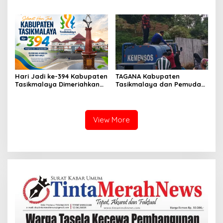
Baru Siap Perkuat
Tanah Warga Tanpa Ganti
Profesionalisme Wartawan
Rugi, Pemilik Tuntut
Tasikmalaya
Kejelasan
Hari Jadi ke-394 Kabupaten
TAGANA Kabupaten
Tasikmalaya Dimeriahkan
Tasikmalaya dan Pemuda
Beragam Kegiatan, dari
Pancasila PAC
Jelajah Pasar hingga
Bojonggambir Salurkan
Festival Batik
6.000 Liter Air Bersih untuk
Warga Terdampak
View More
Kekeringan